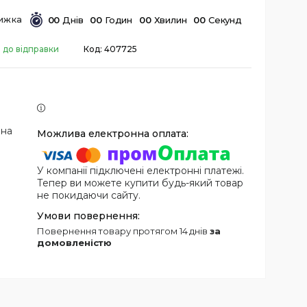
0
0
Днів
0
0
Годин
0
0
Хвилин
0
0
Секунд
 до відправки
Код:
407725
 на
У компанії підключені електронні платежі.
Тепер ви можете купити будь-який товар
не покидаючи сайту.
повернення товару протягом 14 днів
за
домовленістю