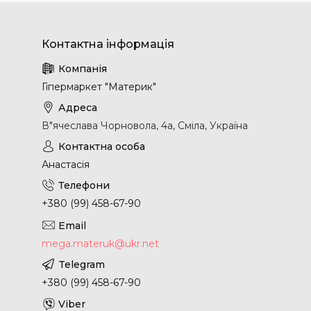
Гіпермаркет "Материк"
В"ячеслава Чорновола, 4а, Сміла, Україна
Анастасія
+380 (99) 458-67-90
mega.materuk@ukr.net
+380 (99) 458-67-90