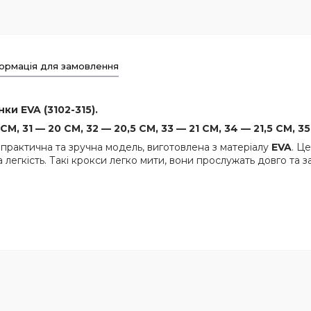
ормація для замовлення
ки EVA (3102-315).
М, 31 — 20 СМ, 32 — 20,5 СМ, 33 — 21 СМ, 34 — 21,5 СМ, 35
 практична та зручна модель, виготовлена з матеріалу
EVA
. Ц
та легкість. Такі крокси легко мити, вони прослужать довго т