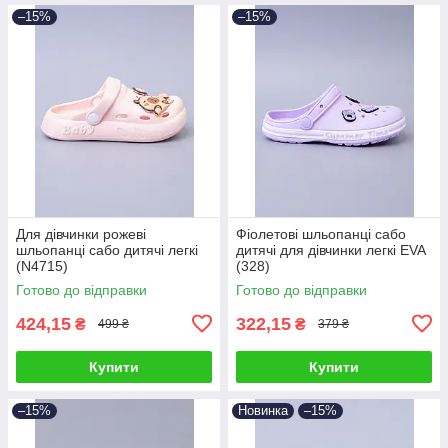
–15%
–15%
Для дівчинки рожеві
Фіолетові шльопанці сабо
шльопанці сабо дитячі легкі
дитячі для дівчинки легкі EVA
(N4715)
(328)
Готово до відправки
Готово до відправки
424,15
322,15
₴
₴
499 ₴
379 ₴
Купити
Купити
–15%
Новинка
–15%