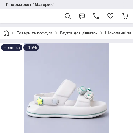
Гіпермаркет "Материк"
Товари та послуги
Взуття для дівчаток
Шльопанці та 
Новинка
–15%