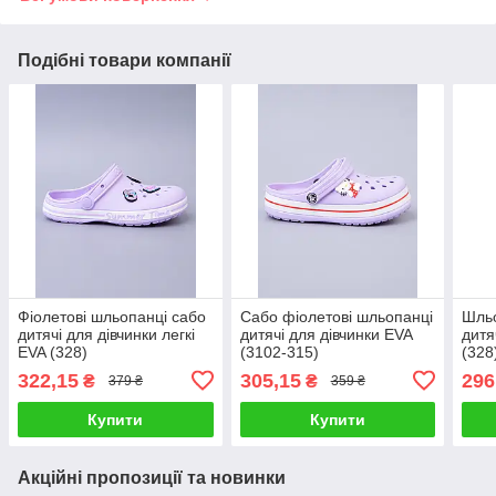
Подібні товари компанії
Фіолетові шльопанці сабо
Сабо фіолетові шльопанці
Шльо
дитячі для дівчинки легкі
дитячі для дівчинки EVA
дитя
EVA (328)
(3102-315)
(328
322,15
305,15
296
₴
₴
379 ₴
359 ₴
Купити
Купити
Акційні пропозиції та новинки