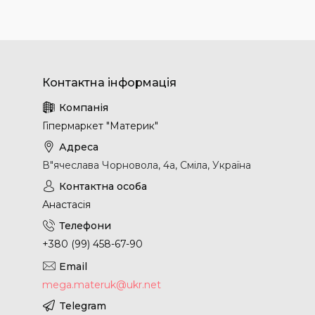
Гіпермаркет "Материк"
В"ячеслава Чорновола, 4а, Сміла, Україна
Анастасія
+380 (99) 458-67-90
mega.materuk@ukr.net