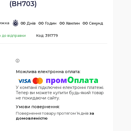
(BH703)
0
0
Днів
0
0
Годин
0
0
Хвилин
0
0
Секунд
о до відправки
Код:
391779
У компанії підключені електронні платежі.
Тепер ви можете купити будь-який товар
не покидаючи сайту.
повернення товару протягом 14 днів
за
домовленістю