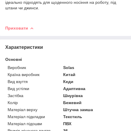
ідеально підходять для щоденного носіння на роботу, під
штани чи джинси.
Приховати
Характеристики
Основні
Виробник
Solas
Країна виробник
Китай
Вид взуття
Кеди
Вид устілки
Адаптивна
Застібка
Шнурівка
Колір
Бежевий
Матеріал верху
Штучна замша
Матеріал підкладки
Текстиль
Матеріал підошви
ПВХ
Розмір жіночого взуття
36