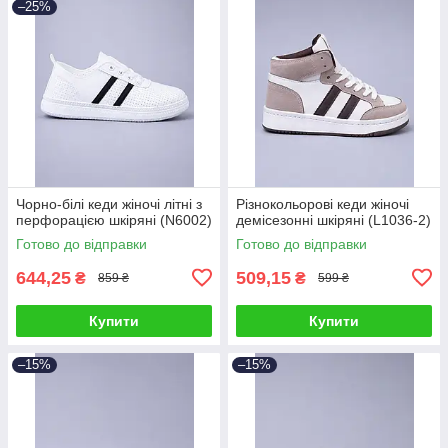
–25%
Чорно-білі кеди жіночі літні з
Різнокольорові кеди жіночі
перфорацією шкіряні (N6002)
демісезонні шкіряні (L1036-2)
Готово до відправки
Готово до відправки
644,25
509,15
₴
₴
859 ₴
599 ₴
Купити
Купити
–15%
–15%