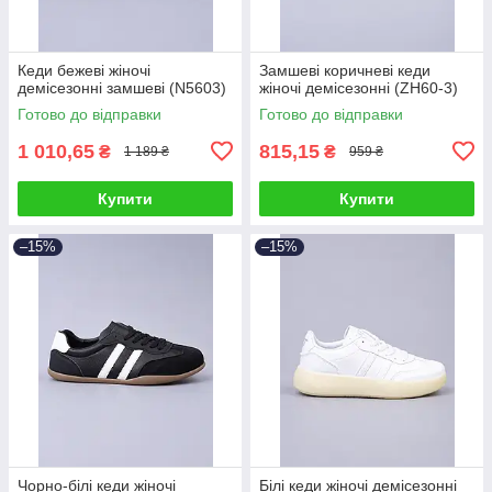
Кеди бежеві жіночі
Замшеві коричневі кеди
демісезонні замшеві (N5603)
жіночі демісезонні (ZH60-3)
Готово до відправки
Готово до відправки
1 010,65
815,15
₴
₴
1 189 ₴
959 ₴
Купити
Купити
–15%
–15%
Чорно-білі кеди жіночі
Білі кеди жіночі демісезонні