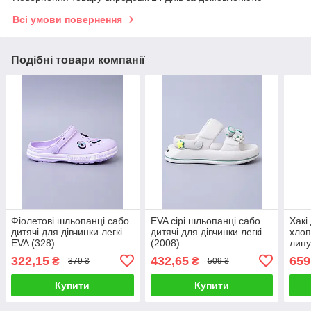
Всі умови повернення
Подібні товари компанії
Фіолетові шльопанці сабо
EVA сірі шльопанці сабо
Хакі
дитячі для дівчинки легкі
дитячі для дівчинки легкі
хлоп
EVA (328)
(2008)
липу
322,15
432,65
659
₴
₴
379 ₴
509 ₴
Купити
Купити