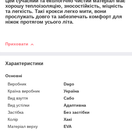
Цей сучасний та екологічно чистий матеріал має
хорошу теплоізоляцію, зносостійкість, міцність
та легкість. Такі крокси легко мити, вони
прослужать довго та забезпечать комфорт для
ніжок протягом усього літа.
Приховати
Характеристики
Основні
Виробник
Dago
Країна виробник
Україна
Вид взуття
Сабо
Вид устілки
Адаптивна
Застібка
Без застібки
Колір
Хакі
Матеріал верху
EVA