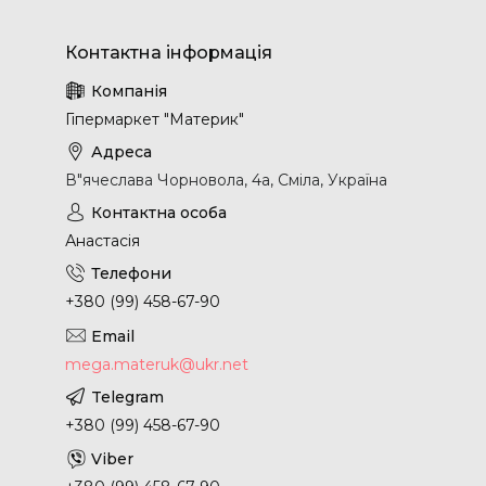
Гіпермаркет "Материк"
В"ячеслава Чорновола, 4а, Сміла, Україна
Анастасія
+380 (99) 458-67-90
mega.materuk@ukr.net
+380 (99) 458-67-90