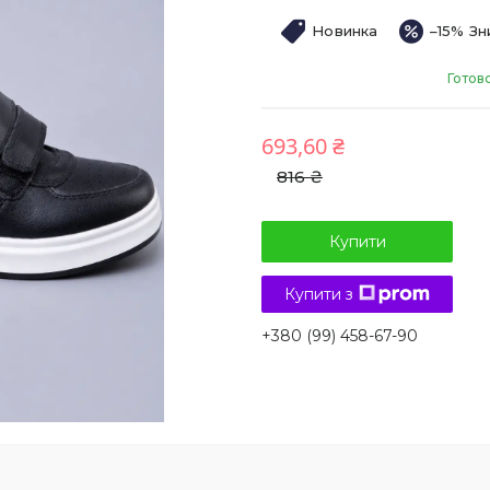
Новинка
–15%
Готов
693,60 ₴
816 ₴
Купити
Купити з
+380 (99) 458-67-90