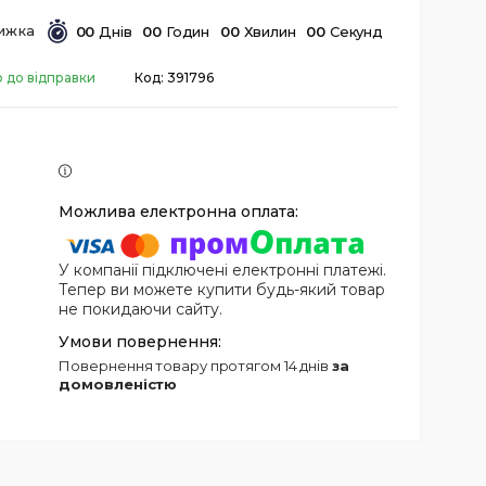
0
0
Днів
0
0
Годин
0
0
Хвилин
0
0
Секунд
о до відправки
Код:
391796
У компанії підключені електронні платежі.
Тепер ви можете купити будь-який товар
не покидаючи сайту.
повернення товару протягом 14 днів
за
домовленістю