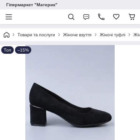
Гіпермаркет "Материк"
Товари та послуги
Жіноче взуття
Жіночі туфлі
Жін
Топ
–15%