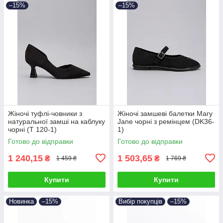
–15%
–15%
Жіночі туфлі-човники з
Жіночі замшеві балетки Mary
натуральної замші на каблуку
Jane чорні з ремінцем (DK36-
чорні (T 120-1)
1)
Готово до відправки
Готово до відправки
1 240,15
1 503,65
₴
₴
1 459 ₴
1 769 ₴
Купити
Купити
Новинка
–15%
Вибір покупців
–15%