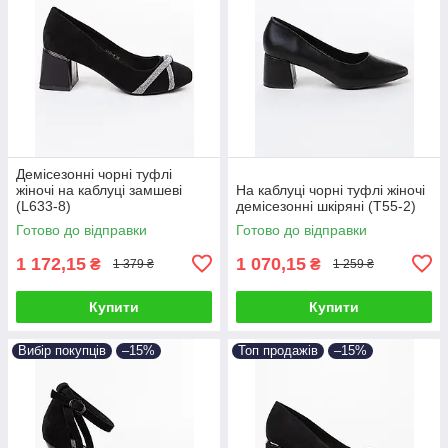
Демісезонні чорні туфлі
жіночі на каблуці замшеві
На каблуці чорні туфлі жіночі
(L633-8)
демісезонні шкіряні (T55-2)
Готово до відправки
Готово до відправки
1 172,15
1 070,15
₴
₴
1 379 ₴
1 259 ₴
Купити
Купити
Вибір покупців
–15%
Топ продажів
–15%