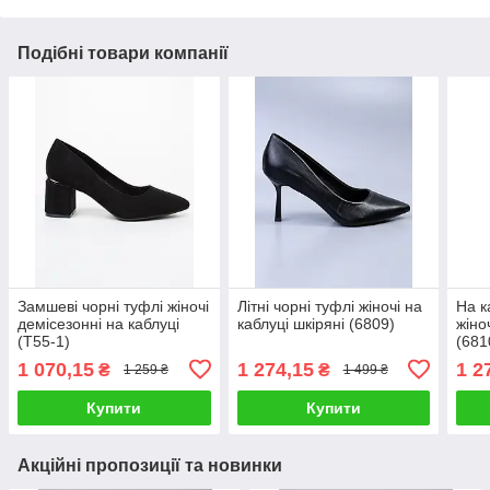
Подібні товари компанії
Замшеві чорні туфлі жіночі
Літні чорні туфлі жіночі на
На к
демісезонні на каблуці
каблуці шкіряні (6809)
жіно
(T55-1)
(681
1 070,15
1 274,15
1 2
₴
₴
1 259 ₴
1 499 ₴
Купити
Купити
Акційні пропозиції та новинки