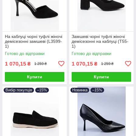
На каблуці чорні туфлі жіночі
Замшеві чорні туфлі жіночі
демісезонні замшеві (L3599-
демісезонні на каблуці (T55-
1)
1)
Готово до відправки
Готово до відправки
1 070,15
1 070,15
₴
₴
1 259 ₴
1 259 ₴
Купити
Купити
Вибір покупців
–15%
Новинка
–15%