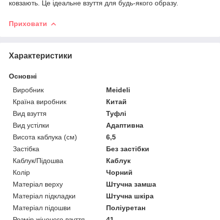
ковзають. Це ідеальне взуття для будь-якого образу.
Приховати
Характеристики
Основні
Виробник
Meideli
Країна виробник
Китай
Вид взуття
Туфлі
Вид устілки
Адаптивна
Висота каблука (см)
6,5
Застібка
Без застібки
Каблук/Підошва
Каблук
Колір
Чорний
Матеріал верху
Штучна замша
Матеріал підкладки
Штучна шкіра
Матеріал підошви
Поліуретан
Розмір жіночого взуття
41