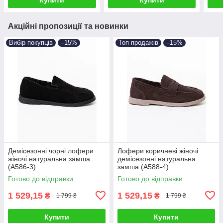
Акційні пропозиції та новинки
Вибір покупців
–15%
Топ продажів
–15%
Демісезонні чорні лофери
Лофери коричневі жіночі
жіночі натуральна замша
демісезонні натуральна
(A586-3)
замша (A588-4)
Готово до відправки
Готово до відправки
1 529,15
1 529,15
₴
₴
1 799 ₴
1 799 ₴
Купити
Купити