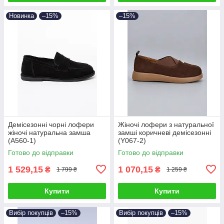
Новинка
–15%
–15%
Демісезонні чорні лофери
Жіночі лофери з натуральної
жіночі натуральна замша
замші коричневі демісезонні
(A560-1)
(Y067-2)
Готово до відправки
Готово до відправки
1 529,15
1 070,15
₴
₴
1 799 ₴
1 259 ₴
Купити
Купити
Вибір покупців
–15%
Вибір покупців
–15%