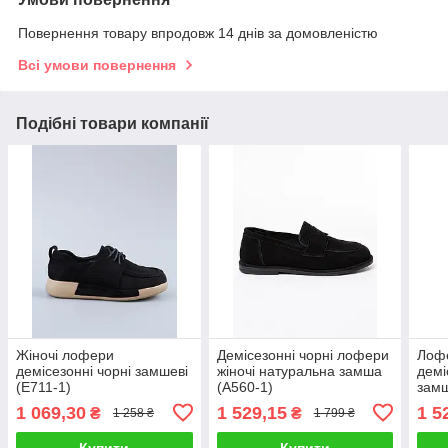
Повернення товару впродовж 14 днів за домовленістю
Всі умови повернення
Подібні товари компанії
Жіночі лофери
Демісезонні чорні лофери
Лофе
демісезонні чорні замшеві
жіночі натуральна замша
демі
(E711-1)
(A560-1)
замш
1 069,30
1 529,15
1 5
₴
₴
1 258 ₴
1 799 ₴
Купити
Купити