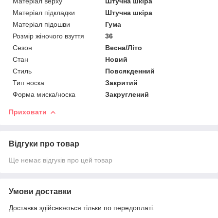
Матеріал верху
Штучна шкіра
Матеріал підкладки
Штучна шкіра
Матеріал підошви
Гума
Розмір жіночого взуття
36
Сезон
Весна/Літо
Стан
Новий
Стиль
Повсякденний
Тип носка
Закритий
Форма миска/носка
Закруглений
Приховати
Відгуки про товар
Ще немає відгуків про цей товар
Умови доставки
Доставка здійснюється тільки по передоплаті.