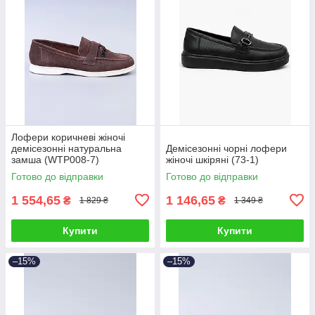
Лофери коричневі жіночі
демісезонні натуральна
Демісезонні чорні лофери
замша (WTP008-7)
жіночі шкіряні (73-1)
Готово до відправки
Готово до відправки
1 554,65
1 146,65
₴
₴
1 829 ₴
1 349 ₴
Купити
Купити
–15%
–15%