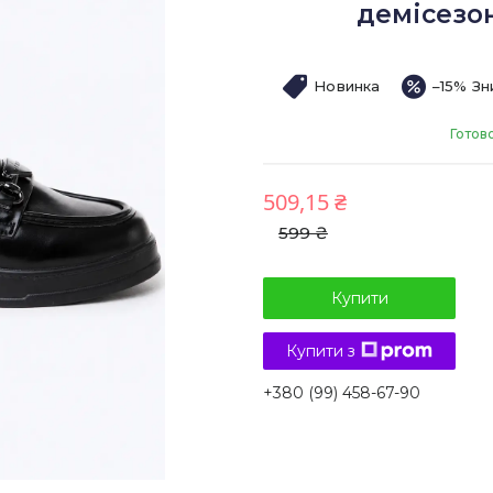
демісезон
Новинка
–15%
Готов
509,15 ₴
599 ₴
Купити
Купити з
+380 (99) 458-67-90