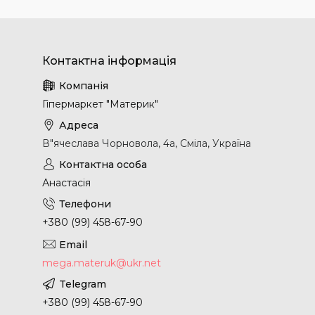
Гіпермаркет "Материк"
В"ячеслава Чорновола, 4а, Сміла, Україна
Анастасія
+380 (99) 458-67-90
mega.materuk@ukr.net
+380 (99) 458-67-90