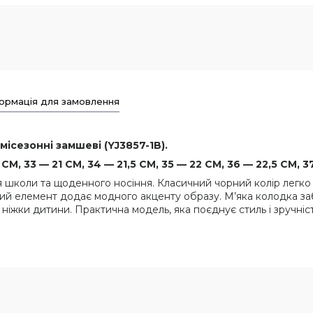
ормація для замовлення
місезонні замшеві (YJ3857-1B).
М, 33 — 21 СМ, 34 — 21,5 СМ, 35 — 22 СМ, 36 — 22,5 СМ, 3
ля школи та щоденного носіння. Класичний чорний колір легко
й елемент додає модного акценту образу. М’яка колодка заб
жки дитини. Практична модель, яка поєднує стиль і зручніст