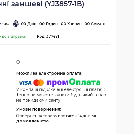
ні замшеві (YJ3857-1B)
0
0
Днів
0
0
Годин
0
0
Хвилин
0
0
Секунд
о до відправки
Код:
377481
У компанії підключені електронні платежі.
Тепер ви можете купити будь-який товар
не покидаючи сайту.
повернення товару протягом 14 днів
за
домовленістю