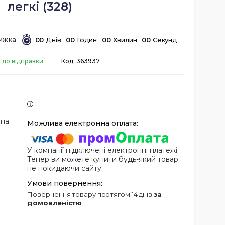
легкі (328)
0
0
Днів
0
0
Годин
0
0
Хвилин
0
0
Секунд
 до відправки
Код:
363937
 на
У компанії підключені електронні платежі.
Тепер ви можете купити будь-який товар
не покидаючи сайту.
повернення товару протягом 14 днів
за
домовленістю