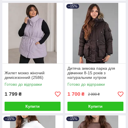
–15%
Дитяча зимова парка для
Жилет мокко жіночий
дівчинки 8-15 років з
демісезонний (2586)
натуральним хутром
шоколадна (2631190)
Готово до відправки
Готово до відправки
1 799
1 700
₴
₴
2 000 ₴
Купити
Купити
–15%
–15%