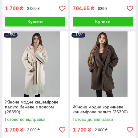
1 700
704,65
₴
₴
2 000 ₴
829 ₴
Купити
Купити
–15%
–15%
Жіноче модне кашемірове
пальто бежеве з поясом
Жіноче модне коричневе
(26390)
кашемірове пальто (26390)
Готово до відправки
Готово до відправки
1 700
1 700
₴
₴
2 000 ₴
2 000 ₴