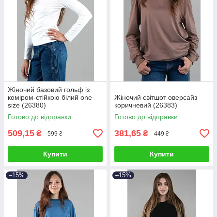
Жіночий базовий гольф із
коміром-стійкою білий one
Жіночий світшот оверсайз
size (26380)
коричневий (26383)
Готово до відправки
Готово до відправки
509,15
381,65
₴
₴
599 ₴
449 ₴
Купити
Купити
–15%
–15%