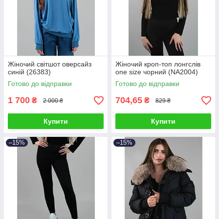
Жіночий світшот оверсайз
Жіночий кроп-топ лонгслів
синій (26383)
one size чорний (NA2004)
Готово до відправки
Готово до відправки
1 700
704,65
₴
₴
2 000 ₴
829 ₴
Купити
Купити
–15%
–15%