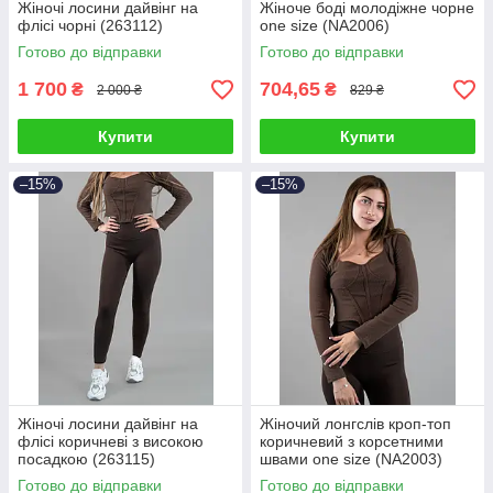
Жіночі лосини дайвінг на
Жіноче боді молодіжне чорне
флісі чорні (263112)
one size (NA2006)
Готово до відправки
Готово до відправки
1 700
704,65
₴
₴
2 000 ₴
829 ₴
Купити
Купити
–15%
–15%
Жіночі лосини дайвінг на
Жіночий лонгслів кроп-топ
флісі коричневі з високою
коричневий з корсетними
посадкою (263115)
швами one size (NA2003)
Готово до відправки
Готово до відправки