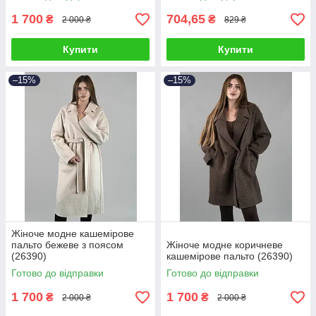
1 700
704,65
₴
₴
2 000 ₴
829 ₴
Купити
Купити
–15%
–15%
Жіноче модне кашемірове
пальто бежеве з поясом
Жіноче модне коричневе
(26390)
кашемірове пальто (26390)
Готово до відправки
Готово до відправки
1 700
1 700
₴
₴
2 000 ₴
2 000 ₴