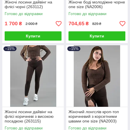
Жіночі лосини дайвінг на
Жіноче боді молодіжне чорне
флісі чорні (263112)
one size (NA2006)
Готово до відправки
Готово до відправки
1 700
704,65
₴
₴
2 000 ₴
829 ₴
Купити
Купити
–15%
–15%
Жіночі лосини дайвінг на
Жіночий лонгслів кроп-топ
флісі коричневі з високою
коричневий з корсетними
посадкою (263115)
швами one size (NA2003)
Готово до відправки
Готово до відправки