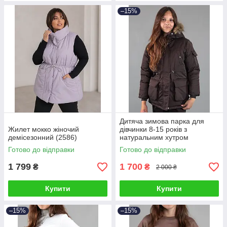
–15%
Дитяча зимова парка для
Жилет мокко жіночий
дівчинки 8-15 років з
демісезонний (2586)
натуральним хутром
шоколадна (2631190)
Готово до відправки
Готово до відправки
1 799
1 700
₴
₴
2 000 ₴
Купити
Купити
–15%
–15%