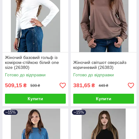
Жіночий базовий гольф із
коміром-стійкою білий one
Жіночий світшот оверсайз
size (26380)
коричневий (26383)
Готово до відправки
Готово до відправки
509,15
381,65
₴
₴
599 ₴
449 ₴
Купити
Купити
–15%
–15%