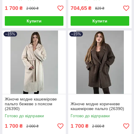
1 700
704,65
₴
₴
2 000 ₴
829 ₴
Купити
Купити
–15%
–15%
Жіноче модне кашемірове
пальто бежеве з поясом
Жіноче модне коричневе
(26390)
кашемірове пальто (26390)
Готово до відправки
Готово до відправки
1 700
1 700
₴
₴
2 000 ₴
2 000 ₴