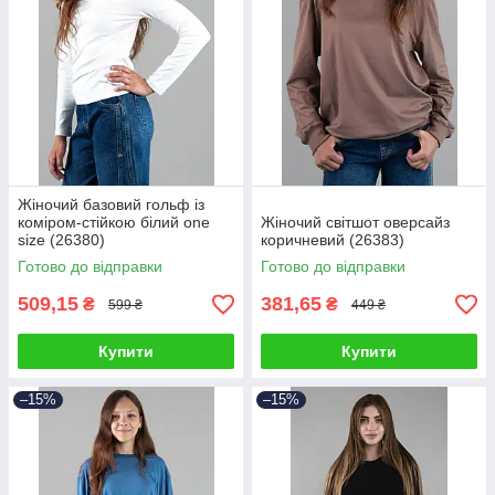
Жіночий базовий гольф із
коміром-стійкою білий one
Жіночий світшот оверсайз
size (26380)
коричневий (26383)
Готово до відправки
Готово до відправки
509,15
381,65
₴
₴
599 ₴
449 ₴
Купити
Купити
–15%
–15%