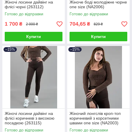
Жіночі лосини дайвінг на
Жіноче боді молодіжне чорне
флісі чорні (263112)
one size (NA2006)
Готово до відправки
Готово до відправки
1 700
704,65
₴
₴
2 000 ₴
829 ₴
Купити
Купити
–15%
–15%
Жіночі лосини дайвінг на
Жіночий лонгслів кроп-топ
флісі коричневі з високою
коричневий з корсетними
посадкою (263115)
швами one size (NA2003)
Готово до відправки
Готово до відправки