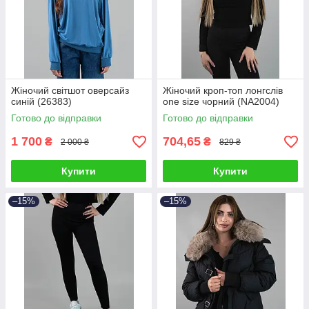
Жіночий світшот оверсайз
Жіночий кроп-топ лонгслів
синій (26383)
one size чорний (NA2004)
Готово до відправки
Готово до відправки
1 700
704,65
₴
₴
2 000 ₴
829 ₴
Купити
Купити
–15%
–15%