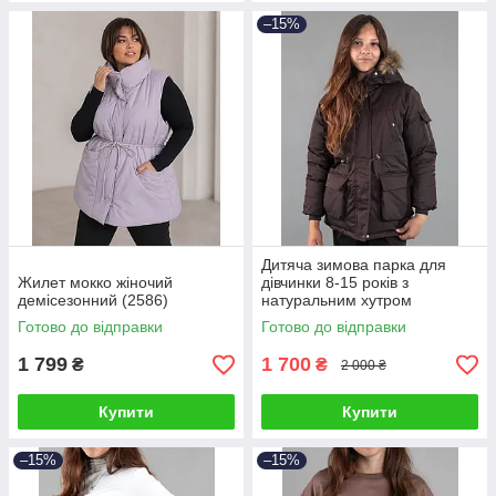
–15%
Дитяча зимова парка для
Жилет мокко жіночий
дівчинки 8-15 років з
демісезонний (2586)
натуральним хутром
шоколадна (2631190)
Готово до відправки
Готово до відправки
1 799
1 700
₴
₴
2 000 ₴
Купити
Купити
–15%
–15%