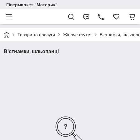
Гіпермаркет "Материк"
Товари та послуги
Жіноче взуття
В'єтнамки, шльопан
В'єтнамки, шльопанці