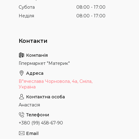
Субота
08:00
17:00
Неділя
08:00
17:00
Гіпермаркет "Материк"
В"ячеслава Чорновола, 4а, Сміла,
Україна
Анастасія
+380 (99) 458-67-90