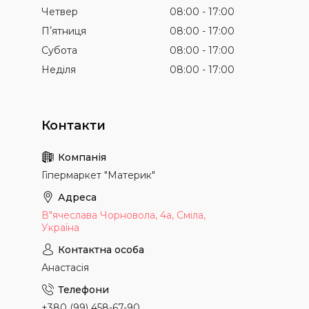
Четвер
08:00
17:00
Пʼятниця
08:00
17:00
Субота
08:00
17:00
Неділя
08:00
17:00
Гіпермаркет "Материк"
В"ячеслава Чорновола, 4а, Сміла,
Україна
Анастасія
+380 (99) 458-67-90