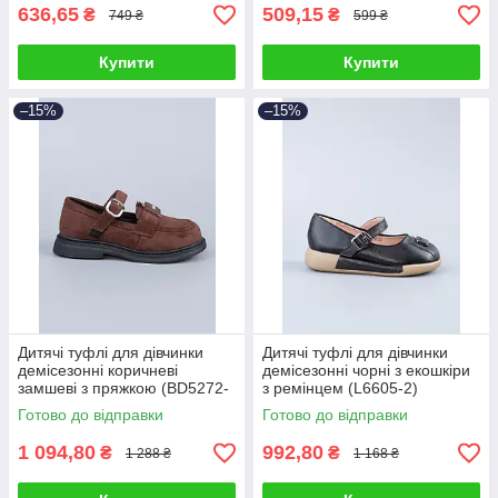
636,65
509,15
₴
₴
749 ₴
599 ₴
Купити
Купити
–15%
–15%
Дитячі туфлі для дівчинки
Дитячі туфлі для дівчинки
демісезонні коричневі
демісезонні чорні з екошкіри
замшеві з пряжкою (BD5272-
з ремінцем (L6605-2)
8B)
Готово до відправки
Готово до відправки
1 094,80
992,80
₴
₴
1 288 ₴
1 168 ₴