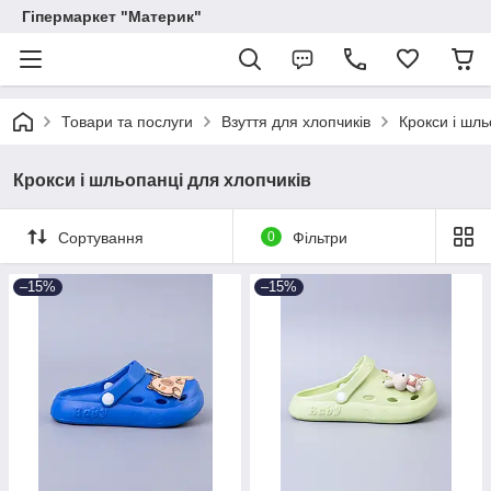
Гіпермаркет "Материк"
Товари та послуги
Взуття для хлопчиків
Крокси і шль
Крокси і шльопанці для хлопчиків
Сортування
0
Фільтри
–15%
–15%