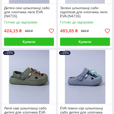
Дитячі сині шльопанці сабо
Зелені шльопанці сабо
для хлопчика легкі EVA
підліткові для хлопчика легкі
(N4715)
EVA (N4716)
Готово до відправки
Готово до відправки
424,15
483,65
₴
₴
499 ₴
569 ₴
Купити
Купити
–15%
–15%
Легкі хакі шльопанці сабо
EVA темно-сірі шльопанці
дитячі для хлопчика EVA
сабо дитячі для хлопчика