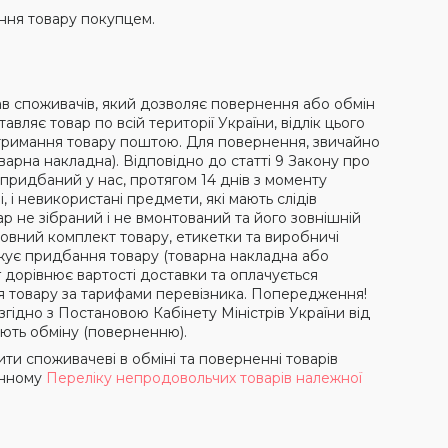
ння товару покупцем.
в споживачів, який дозволяє повернення або обмін
авляє товар по всій території України, відлік цього
 отримання товару поштою. Для повернення, звичайно
арна накладна). Відповідно до статті 9 Закону про
 придбаний у нас, протягом 14 днів з моменту
 і невикористані предмети, які мають слідів
ар не зібраний і не вмонтований та його зовнішній
Повний комплект товару, етикетки та виробничі
жує придбання товару (товарна накладна або
 дорівнює вартості доставки та оплачується
я товару за тарифами перевізника. Попередження!
згідно з Постановою Кабінету Міністрів України від
гають обміну (поверненню).
ити споживачеві в обміні та поверненні товарів
чинному
Переліку непродовольчих товарів належної