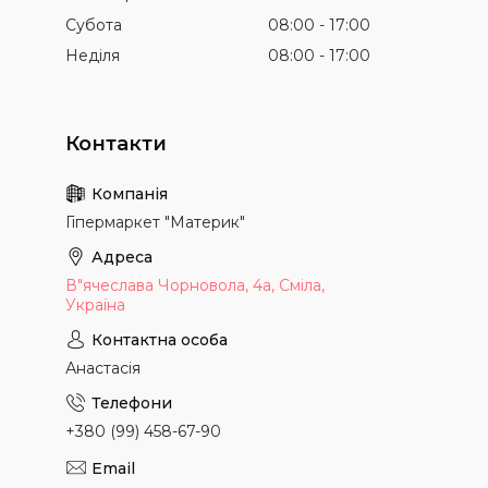
Субота
08:00
17:00
Неділя
08:00
17:00
Гіпермаркет "Материк"
В"ячеслава Чорновола, 4а, Сміла,
Україна
Анастасія
+380 (99) 458-67-90