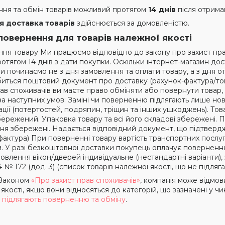
ня та обмін товарів можливий протягом
14 днів
після отрима
я доставка товарів
здійснюється за домовленістю.
повернення для товарів належної якості
ня товару Ми працюємо відповідно до закону про захист пра
отягом 14 днів з дати покупки. Оскільки інтернет-магазин дост
ми починаємо не з дня замовлення та оплати товару, а з дня
биться поштовий документ про доставку (рахунок-фактура/тов
рав споживачів ви маєте право обміняти або повернути товар,
а наступних умов: Заміні чи поверненню підлягають лише нові,
ції (потертостей, подряпин, тріщин та інших ушкоджень). Тов
бережений. Упаковка товару та всі його складові збережені. 
ня збережені. Надається відповідний документ, що підтверд
фактура) При поверненні товару вартість транспортних послуг
. У разі безкоштовної доставки покупець оплачує поверненн
влення вікон/дверей індивідуальне (нестандартні варіанти), 
4 № 172 (дод. 3) (список товарів належної якості, що не підля
з Законом
«Про захист прав споживачів»
, компанія може відмов
якості, якщо вони відносяться до категорій, що зазначені у 
не підлягають поверненню та обміну
.