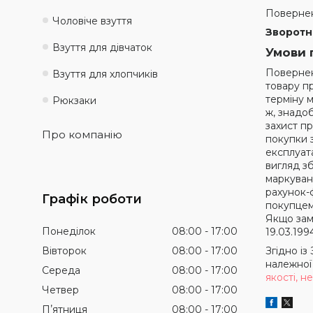
Повернен
Чоловіче взуття
Зворотн
Взуття для дівчаток
Умови 
Повернен
Взуття для хлопчиків
товару пр
терміну 
Рюкзаки
ж, знадо
захист п
Про компанію
покупки з
експлуата
вигляд з
маркуван
рахунок-
Графік роботи
покупцем
Якщо замо
Понеділок
08:00
17:00
19.03.199
Вівторок
08:00
17:00
Згідно і
належної 
Середа
08:00
17:00
якості, 
Четвер
08:00
17:00
Пʼятниця
08:00
17:00