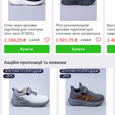
Сітка чорні кросівки
Літні різнокольорові
Кросі
підліткові для хлопчика
кросівки підліткові для
хлоп
літні легкі (F3601)
хлопчика легкі натуральна
шкір
шкіра (N6310)
1 184,25
1 521,75
1 4
₴
₴
1 579 ₴
2 029 ₴
Купити
Купити
Акційні пропозиції та новинки
🛒ЛІТНІЙ РОЗПРОДАЖ
🛒ЛІТНІЙ РОЗПРОДАЖ
–25%
–25%