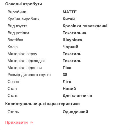
Основні атрибути
Виробник
MATTE
Країна виробник
Китай
Вид взуття
Кросівки повсякденні
Вид устілки
Текстильна
Застібка
Шнурівка
Колір
Чорний
Матеріал верху
Текстиль
Матеріал підкладки
Текстиль
Матеріал підошви
Піна
Розмір дитячого взуття
38
Сезон
Літо
Стан
Новий
Стать
Для хлопчиків
Користувальницькі характеристики
Стиль
Одноденний
Приховати