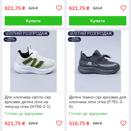
621,75
621,75
₴
₴
829 ₴
829 ₴
Купити
Купити
🛒ЛІТНІЙ РОЗПРОДАЖ
🛒ЛІТНІЙ РОЗПРОДАЖ
–25%
–25%
Для хлопчика світло-сірі
Дитячі темно-сірі кросівки для
кросівки дитячі літні на
хлопчика літні сітка (F781-3-
липучці сітка (H766-2-1)
6)
Готово до відправки
Готово до відправки
621,75
516,75
₴
₴
829 ₴
689 ₴