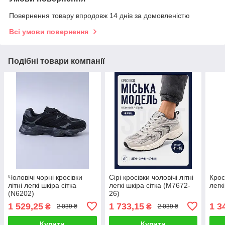
Повернення товару впродовж 14 днів за домовленістю
Всі умови повернення
Подібні товари компанії
Чоловічі чорні кросівки
Сірі кросівки чоловічі літні
Кросі
літні легкі шкіра сітка
легкі шкіра сітка (M7672-
легк
(N6202)
26)
1 529,25
1 733,15
1 3
₴
₴
2 039 ₴
2 039 ₴
Купити
Купити