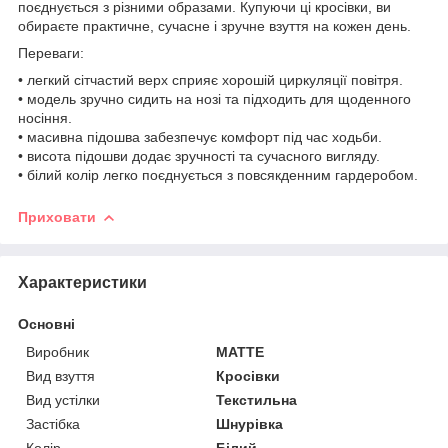
поєднується з різними образами. Купуючи ці кросівки, ви
обираєте практичне, сучасне і зручне взуття на кожен день.
Переваги:
• легкий сітчастий верх сприяє хорошій циркуляції повітря.
• модель зручно сидить на нозі та підходить для щоденного
носіння.
• масивна підошва забезпечує комфорт під час ходьби.
• висота підошви додає зручності та сучасного вигляду.
• білий колір легко поєднується з повсякденним гардеробом.
Приховати
Характеристики
Основні
Виробник
MATTE
Вид взуття
Кросівки
Вид устілки
Текстильна
Застібка
Шнурівка
Колір
Білий