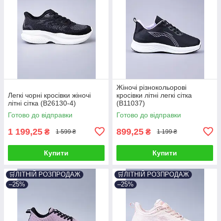
Жіночі різнокольорові
Легкі чорні кросівки жіночі
кросівки літні легкі сітка
літні сітка (B26130-4)
(B11037)
Готово до відправки
Готово до відправки
1 199,25
899,25
₴
₴
1 599 ₴
1 199 ₴
Купити
Купити
🛒ЛІТНІЙ РОЗПРОДАЖ
🛒ЛІТНІЙ РОЗПРОДАЖ
–25%
–25%