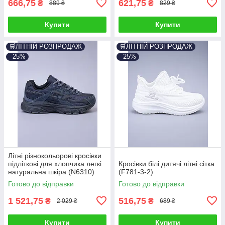
666,75
621,75
₴
₴
889 ₴
829 ₴
Купити
Купити
🛒ЛІТНІЙ РОЗПРОДАЖ
🛒ЛІТНІЙ РОЗПРОДАЖ
–25%
–25%
Літні різнокольорові кросівки
підліткові для хлопчика легкі
Кросівки білі дитячі літні сітка
натуральна шкіра (N6310)
(F781-3-2)
Готово до відправки
Готово до відправки
1 521,75
516,75
₴
₴
2 029 ₴
689 ₴
Купити
Купити