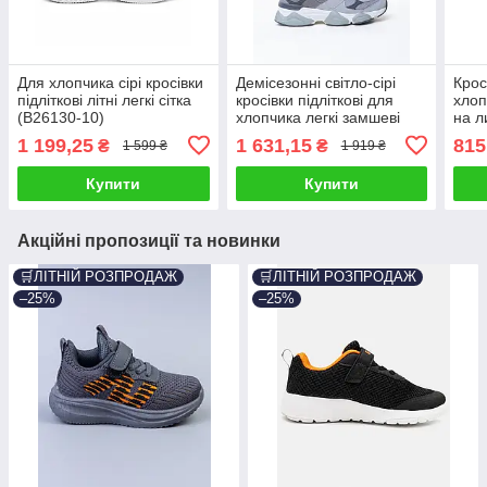
Для хлопчика сірі кросівки
Демісезонні світло-сірі
Крос
підліткові літні легкі сітка
кросівки підліткові для
хлоп
(B26130-10)
хлопчика легкі замшеві
на л
(D2621-9)
4)
1 199,25
1 631,15
815
₴
₴
1 599 ₴
1 919 ₴
Купити
Купити
Акційні пропозиції та новинки
🛒ЛІТНІЙ РОЗПРОДАЖ
🛒ЛІТНІЙ РОЗПРОДАЖ
–25%
–25%