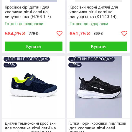
Кросівки сірі дитячі для
Кросівки чорні дитячі для
хлопчика літні легкі на
хлопчика літні легкі на
липучці сітка (H766-1-7)
липучці сітка (KT140-14)
Готово до відправки
Готово до відправки
584,25
651,75
₴
₴
779 ₴
869 ₴
Купити
Купити
🛒ЛІТНІЙ РОЗПРОДАЖ
🛒ЛІТНІЙ РОЗПРОДАЖ
–25%
–25%
Дитячі темно-сині кросівки
Сітка чорні кросівки підліткові
для хлопчика літні легкі на
для хлопчика літні легкі