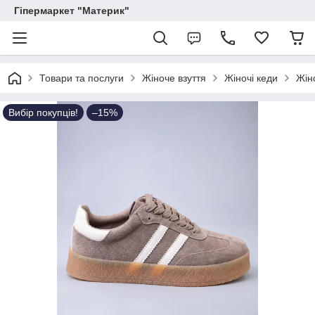
Гіпермаркет "Материк"
Товари та послуги
Жіноче взуття
Жіночі кеди
Жін
Вибір покупців!
–15%