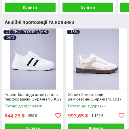
Купити
Купити
Акційні пропозиції та новинки
🛒ЛІТНІЙ РОЗПРОДАЖ
–15%
–25%
Чорно-білі кеди жіночі літні з
Жіночі бежеві кеди
перфорацією шкіряні (N6002)
демісезонні шкіряні (N6101)
Готово до відправки
Готово до відправки
644,25
993,65
₴
₴
859 ₴
1 169 ₴
Купити
Купити