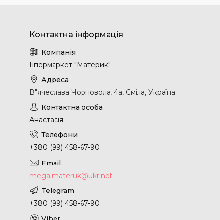
Гіпермаркет "Материк"
В"ячеслава Чорновола, 4а, Сміла, Україна
Анастасія
+380 (99) 458-67-90
mega.materuk@ukr.net
+380 (99) 458-67-90