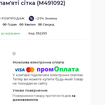
ам'яті сітка (M491092)
ІЙ РОЗПРОДАЖ
–25%
в
0
0
Годин
0
0
Хвилин
0
0
Секунд
 до відправки
Код:
392293
У компанії підключені електронні платежі.
Тепер ви можете купити будь-який товар
не покидаючи сайту.
повернення товару протягом 14 днів
за
домовленістю