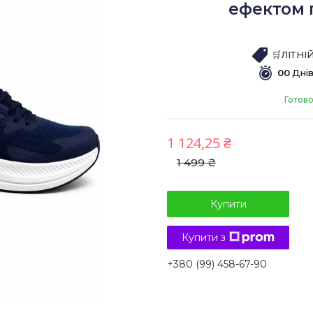
ефектом п
🛒ЛІТН
0
0
Дні
Готово
1 124,25 ₴
1 499 ₴
Купити
Купити з
+380 (99) 458-67-90